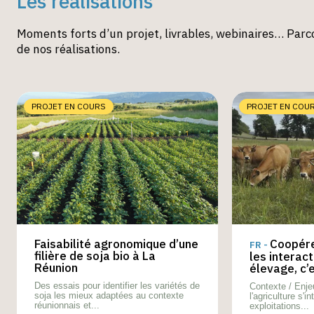
Les réalisations
Moments forts d’un projet, livrables, webinaires… Parco
de nos réalisations.
PROJET EN COURS
PROJET EN COU
Faisabilité agronomique d’une
Coopére
FR -
filière de soja bio à La
les interact
Réunion
élevage, c’e
Des essais pour identifier les variétés de
Contexte / Enj
soja les mieux adaptées au contexte
l'agriculture s'in
réunionnais et...
exploitations...