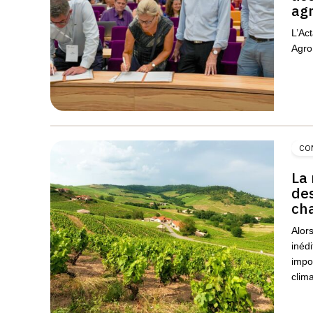
agr
L’Act
Agro 
CO
La 
des
ch
Alor
inédi
impo
clima