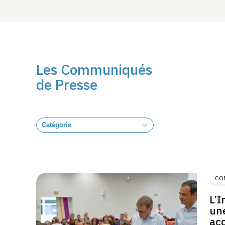
Les Communiqués
de Presse
Catégorie
CO
L’I
une
acc