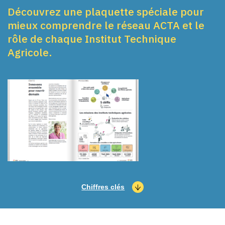
Découvrez une plaquette spéciale pour
mieux comprendre le réseau ACTA et le
rôle de chaque Institut Technique
Agricole.
Chiffres clés