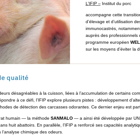
L’IFIP –
Institut du porc
accompagne cette transition
d’élevage et d’utilisation d
immunocastrés, notamment v
auprès des professionnels de
programme européen
WEL
sur les moyens d’éviter la do
de qualité
odeurs désagréables à la cuisson, liées à l’accumulation de certains com
pondre à ce défi, l’IFIP explore plusieurs pistes : développement d’alte
hodes de détection des carcasses odorantes. Ce dernier enjeu est parti
orat humain — la méthode
SANMALO
— a ainsi été développée par UNI
 dans huit abattoirs. En parallèle, l’IFIP a renforcé ses capacités analy
s l’analyse chimique des odeurs.