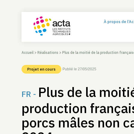
À propos de l’A
Accueil
>
Réalisations
>
Plus de la moitié de la production françai
Projet en cours
Publié le 27/05/2025
Plus de la moiti
FR -
production françai
porcs mâles non c