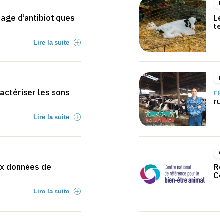
sage d’antibiotiques
L
t
Lire la suite
actériser les sons
F
r
Lire la suite
ux données de
R
C
Lire la suite