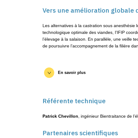
Vers une amélioration globale d
Les alternatives à la castration sous anesthésie l
technologique optimale des viandes, l’IFIP coo
l’élevage à la salaison. En parallèle, une veille
de poursuivre l’accompagnement de la filière dans
En savoir plus
Centre de ressources CASTRABEA
Référente technique
Guide de bonnes pratiques de l’élevage d
Patrick Chevillon
, ingénieur Bientraitance de l’é
Partenaires scientifiques