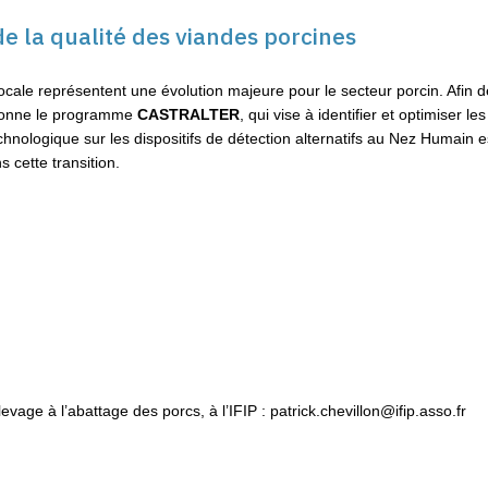
e la qualité des viandes porcines
ocale représentent une évolution majeure pour le secteur porcin. Afin de
rdonne le programme
CASTRALTER
, qui vise à identifier et optimiser l
 technologique sur les dispositifs de détection alternatifs au Nez Huma
 cette transition.
e porcs mâles entiers
levage à l’abattage des porcs, à l’IFIP : patrick.chevillon@ifip.asso.fr