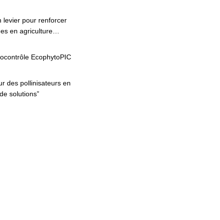
 levier pour renforcer
ues en agriculture…
iocontrôle EcophytoPIC
ur des pollinisateurs en
de solutions”