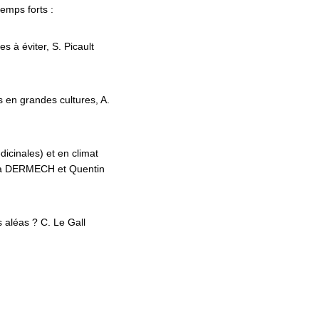
temps forts :
s à éviter, S. Picault
 en grandes cultures, A.
dicinales) et
en climat
ora DERMECH et Quentin
 aléas ? C. Le Gall