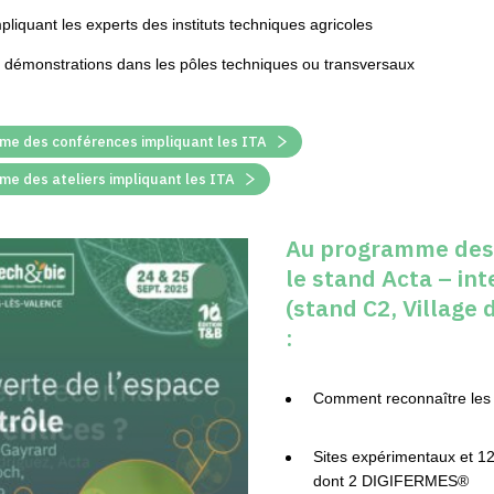
liquant les experts des instituts techniques agricoles
et démonstrations dans les pôles techniques ou transversaux
mme des conférences impliquant les ITA
me des ateliers impliquant les ITA
Au programme des 
le stand Acta – inte
(stand C2, Village
:
Comment reconnaître les
Sites expérimentaux et 12
dont 2 DIGIFERMES®