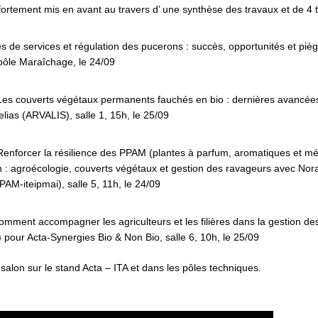
fortement mis en avant au travers d’ une synthèse des travaux et de 4 
tes de services et régulation des pucerons : succès, opportunités et piège
pôle Maraîchage, le 24/09
Les couverts végétaux permanents fauchés en bio : dernières avancées
elias (ARVALIS), salle 1, 15h, le 25/09
Renforcer la résilience des PPAM (
plantes à parfum, aromatiques et mé
 : agroécologie, couverts végétaux et gestion des ravageurs avec N
M-iteipmai), salle 5, 11h, le 24/09
mment accompagner les agriculteurs et les filières dans la gestion des
) pour Acta-Synergies Bio & Non Bio, salle 6, 10h, le 25/09
 salon sur le stand Acta – ITA et dans les pôles techniques.