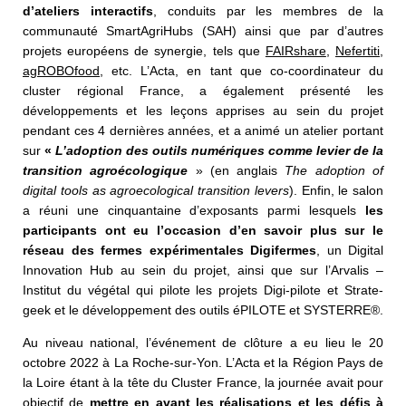
d’ateliers interactifs
, conduits par les membres de la
communauté SmartAgriHubs (SAH) ainsi que par d’autres
projets européens de synergie, tels que
FAIRshare
,
Nefertiti
,
agROBOfood
, etc. L’Acta, en tant que co-coordinateur du
cluster régional France, a également présenté les
développements et les leçons apprises au sein du projet
pendant ces 4 dernières années, et a animé un atelier portant
sur
«
L’adoption des outils numériques comme levier de la
transition agroécologique
» (en anglais
The adoption of
digital tools as agroecological transition levers
). Enfin, le salon
a réuni une cinquantaine d’exposants parmi lesquels
les
participants ont eu l’occasion d’en savoir plus sur le
réseau des fermes expérimentales Digifermes
, un Digital
Innovation Hub au sein du projet, ainsi que sur l’Arvalis –
Institut du végétal qui pilote les projets Digi-pilote et Strate-
geek et le développement des outils éPILOTE et SYSTERRE®.
Au niveau national, l’événement de clôture a eu lieu le 20
octobre 2022 à La Roche-sur-Yon. L’Acta et la Région Pays de
la Loire étant à la tête du Cluster France, la journée avait pour
objectif de
mettre en avant les réalisations et les défis à