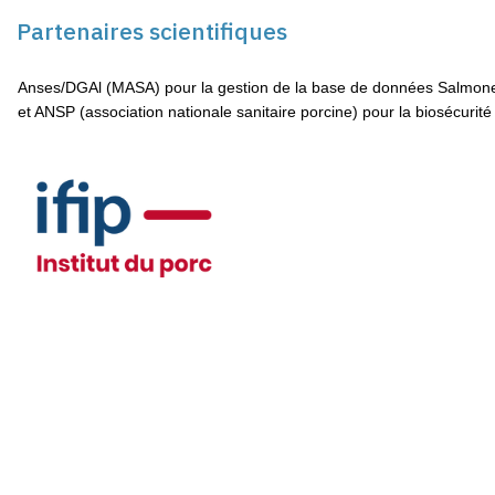
Partenaires scientifiques
‘Dispositif de maîtrise des salmonelles de la filière
porcine française
’
Anses/DGAl (MASA) pour la gestion de la base de données Salmone
et ANSP (association nationale sanitaire porcine) pour la biosécurit
Appli web
PDC – Plan De Contrôle
(outil de suivi individuel et collectif
des autocontrôles sur les contaminants dans les entreprises
d’abattage et découpe d’animaux de boucherie)