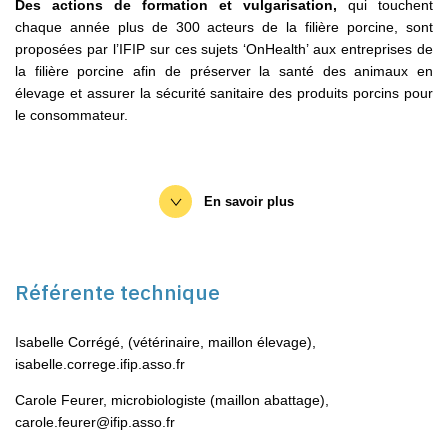
Des actions de formation et vulgarisation,
qui touchent
chaque année plus de 300 acteurs de la filière porcine, sont
proposées par l’IFIP sur ces sujets ‘OnHealth’ aux entreprises de
la filière porcine afin de préserver la santé des animaux en
élevage et assurer la sécurité sanitaire des produits porcins pour
le consommateur.
En savoir plus
Site biosécurité Ifip
Référente technique
Porcast
Isabelle Corrégé, (vétérinaire, maillon élevage),
‘
Sécurité alimentaire : la filière porcine mobilisée face aux
isabelle.correge.ifip.asso.fr
contaminants
’
Carole Feurer, microbiologiste (maillon abattage),
carole.feurer@ifip.asso.fr
Vidéo