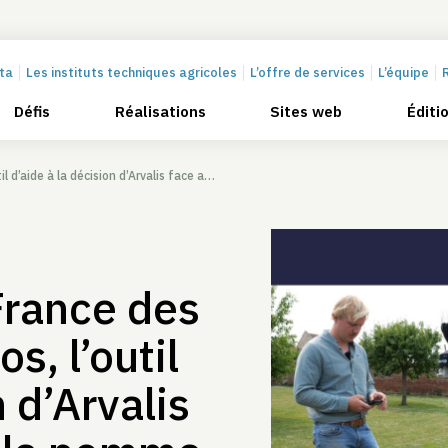
cta
Les instituts techniques agricoles
L’offre de services
L’équipe
Défis
Réalisations
Sites web
Éditi
ion d’Arvalis face au mildiou de la pomme de terre
France des
s, l’outil
n d’Arvalis