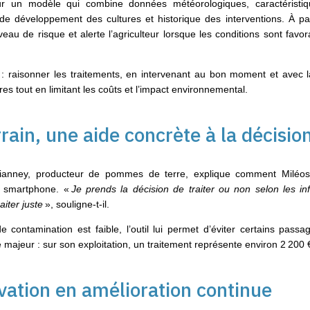
r un modèle qui combine données météorologiques, caractéristiqu
 de développement des cultures et historique des interventions. À par
niveau de risque et alerte l’agriculteur lorsque les conditions sont fa
air : raisonner les traitements, en intervenant au bon moment et avec
ures tout en limitant les coûts et l’impact environnemental.
rrain, une aide concrète à la décisio
Vianney, producteur de pommes de terre, explique comment Miléos
n smartphone. «
Je prends la décision de traiter ou non selon les in
raiter juste
», souligne-t-il.
de contamination est faible, l’outil lui permet d’éviter certains pass
majeur : sur son exploitation, un traitement représente environ 2 200 
vation en amélioration continue