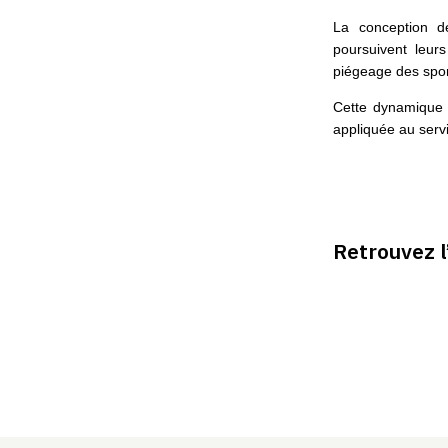
La conception d
poursuivent leur
piégeage des spor
Cette dynamique i
appliquée au servi
Retrouvez l