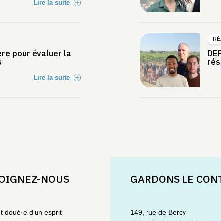
Lire la suite
RÉ
ère pour évaluer la
DEP
s
rés
Lire la suite
OIGNEZ-NOUS
GARDONS LE CON
et doué·e d’un esprit
149, rue de Bercy