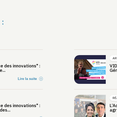
 :
AR
e des innovations" :
VID
...
Gén
Lire la suite
RÉ
e des innovations" :
L’A
des...
agr