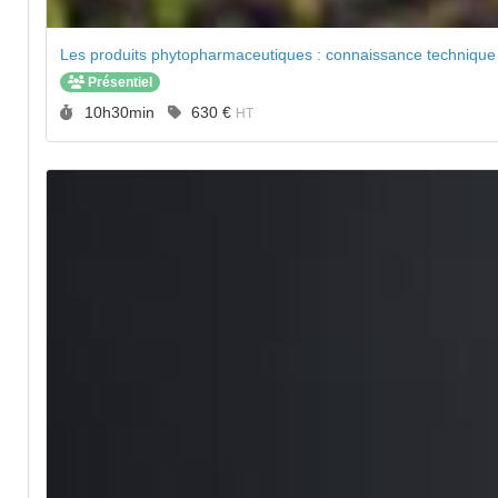
Les produits phytopharmaceutiques : connaissance technique et
Présentiel
Durée :
Prix :
10h30min
630 €
HT