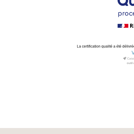
La certification qualité a été délivr
V
Catal
outil