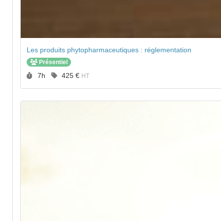
Les produits phytopharmaceutiques : réglementation
Présentiel
Durée :
Prix :
7h
425 €
HT