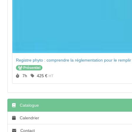
Registre phyto : comprendre la réglementation pour le remplir
Présentiel
Durée :
Prix :
7h
425 €
HT
Catalogue
Calendrier
Contact