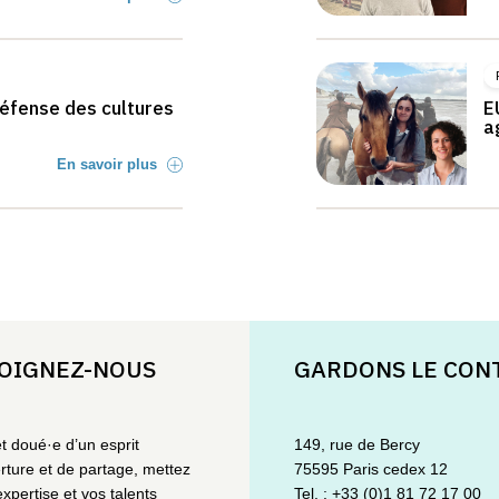
défense des cultures
E
a
En savoir plus
OIGNEZ-NOUS
GARDONS LE CON
et doué·e d’un esprit
149, rue de Bercy
rture et de partage, mettez
75595 Paris cedex 12
expertise et vos talents
Tel. : +33 (0)1 81 72 17 00