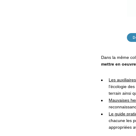
D
Dans la même coll
mettre en oeuvre
Les auxiliaire
l’écologie des
terrain ainsi 
Mauvaises her
reconnaissance
Le guide prat
chacune les p
appropriées av