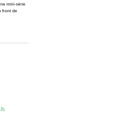
ne mini-série
u front de
4h