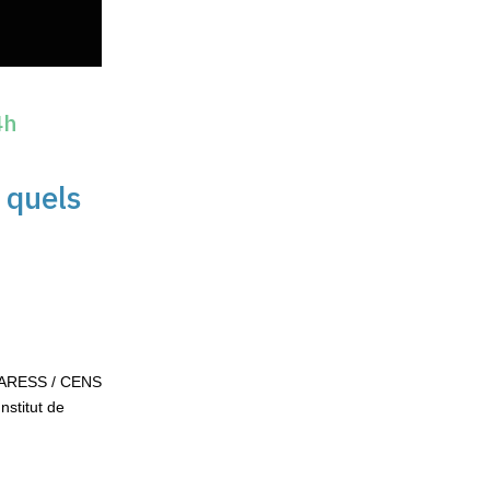
4h
 quels
-LARESS / CENS
nstitut de