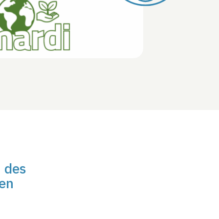
n des
 en