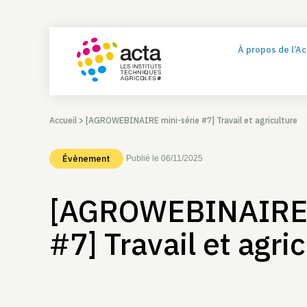
À propos de l’A
Accueil
>
[AGROWEBINAIRE mini-série #7] Travail et agriculture
Évènement
Publié le 06/11/2025
[AGROWEBINAIRE 
#7] Travail et agri