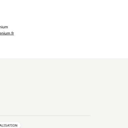
nium
nium.fr
ALISATION