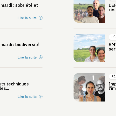
mardi : sobriété et
DEP
rés
Lire la suite
RÉ
mardi : biodiversité
RMT
ser
Lire la suite
RÉ
tuts techniques
Imp
es...
l’i
Lire la suite