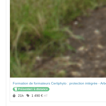
Formation de formateurs Certiphyto : protection intégrée - Arbo
Présentiel / à distance
Durée :
Prix :
21h
1 490 €
HT