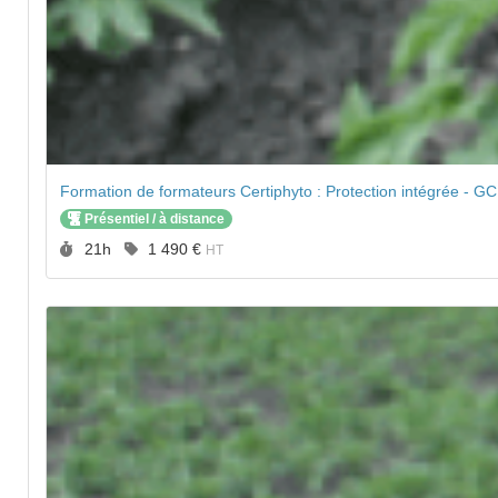
Formation de formateurs Certiphyto : Protection intégrée - GC
Présentiel / à distance
Durée :
Prix :
21h
1 490 €
HT