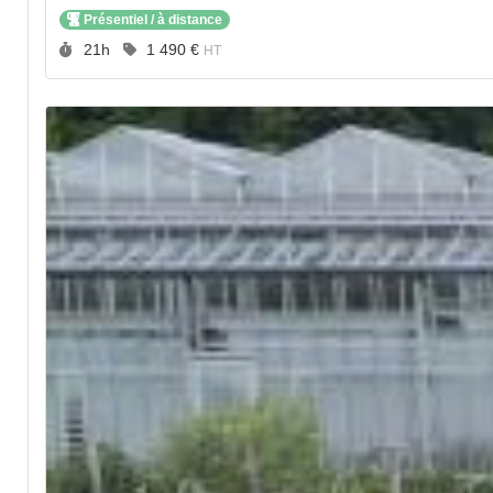
Présentiel / à distance
Durée :
Prix :
21h
1 490 €
HT