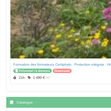
Présentiel / à distance
Nouveauté
Durée :
Prix :
21h
1 490 €
HT
Catalogue