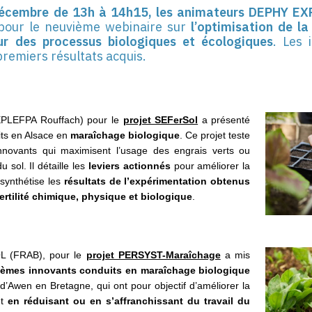
décembre de 13h à 14h15, les animateurs DEPHY EX
pour le neuvième webinaire sur
l’optimisation de la 
ur des processus biologiques et écologiques
. Les 
premiers résultats acquis.
PLEFPA Rouffach) pour le
projet SEFerSol
a présenté
its en Alsace en
maraîchage biologique
. Ce projet teste
novants qui maximisent l’usage des engrais verts ou
du sol. Il détaille les
leviers actionnés
pour améliorer la
t synthétise les
résultats de l’expérimentation obtenus
fertilité chimique, physique et biologique
.
L (FRAB), pour le
projet PERSYST-Maraîchage
a mis
tèmes innovants conduits en maraîchage biologique
 d’Awen en Bretagne, qui ont pour objectif d’améliorer la
t
en réduisant ou en s’affranchissant du travail du