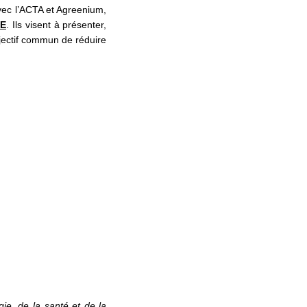
vec l’ACTA et Agreenium,
PE
. Ils visent à présenter,
jectif commun de réduire
gie, de la santé et de la