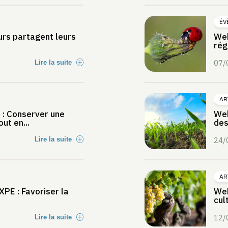
ÉV
rs partagent leurs
Web
rég
07/
Lire la suite
AR
: Conserver une
Web
ut en...
des
Lire la suite
24/
AR
PE : Favoriser la
Web
cul
12/
Lire la suite