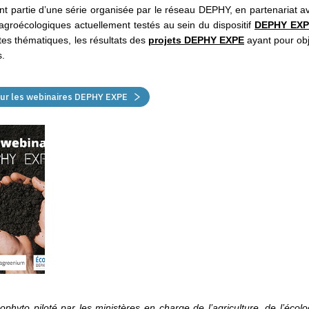
nt partie d’une série organisée par le réseau DEPHY, en partenariat a
agroécologiques actuellement testés au sein du dispositif
DEPHY EX
tes thématiques, les résultats des
projets DEPHY EXPE
ayant pour ob
s.
 sur les webinaires DEPHY EXPE
phyto piloté par les ministères en charge de l’agriculture, de l’écolo