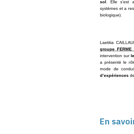
sol
. Elle s’est 
systèmes et a rest
biologique).
Laetitia CAILLAU
groupe FERME D
intervention sur
l
a présenté le rôl
mode de condui
d’expériences
de
En savoi