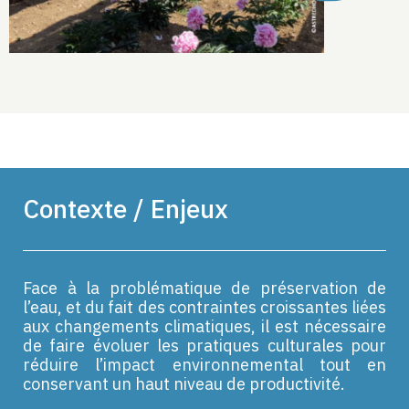
Contexte / Enjeux
Face à la problématique de préservation de
l’eau, et du fait des contraintes croissantes liées
aux changements climatiques, il est nécessaire
de faire évoluer les pratiques culturales pour
réduire l’impact environnemental tout en
conservant un haut niveau de productivité.