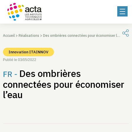
Accueil
>
Réalisations
>
Des ombrières connectées pour économiser l’eau
Innovation ITAINNOV
Publié le 03/05/2022
Des ombrières
FR -
connectées pour économiser
l’eau