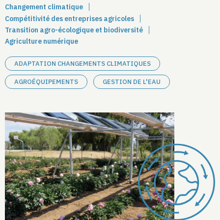
Changement climatique
Compétitivité des entreprises agricoles
Transition agro-écologique et biodiversité
Agriculture numérique
ADAPTATION CHANGEMENTS CLIMATIQUES
AGROÉQUIPEMENTS
GESTION DE L'EAU