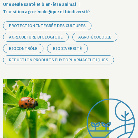
Une seule santé et bien-être animal
Transition agro-écologique et biodiversité
PROTECTION INTÉGRÉE DES CULTURES
AGRICULTURE BIOLOGIQUE
AGRO-ÉCOLOGIE
BIOCONTRÔLE
BIODIVERSITÉ
RÉDUCTION PRODUITS PHYTOPHARMACEUTIQUES