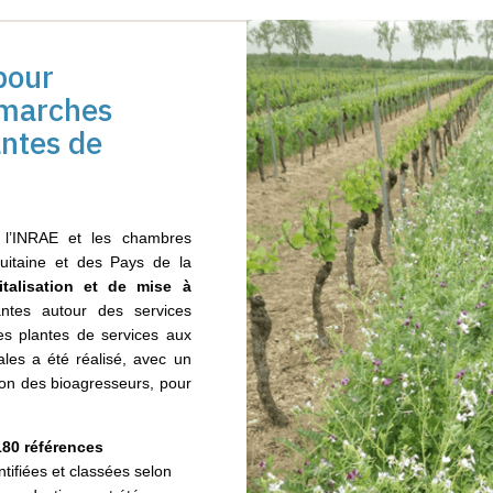
pour
émarches
antes de
c l’INRAE et les chambres
quitaine et des Pays de la
italisation et de mise
à
ntes autour des services
es plantes de services aux
tales a été réalisé, avec un
tion des bioagresseurs, pour
80 références
ntifiées et classées selon