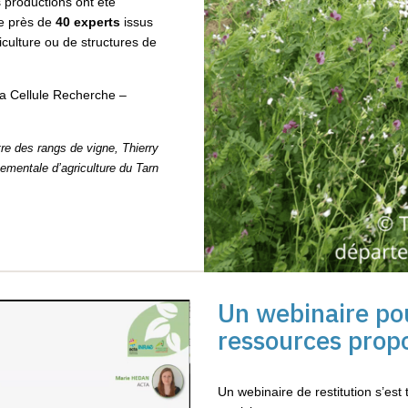
 productions ont été
de près de
40 experts
issus
iculture ou de structures de
 la Cellule Recherche –
tre des rangs de vigne, Thierry
mentale d’agriculture du Tarn
Un webinaire pou
ressources prop
Un webinaire de restitution s’est