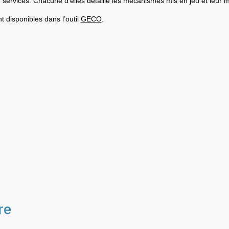
 services. Chacune d’elles détaille les mécanismes mis en jeu et leur m
t disponibles dans l’outil
GECO
.
ser les régulations biologiques
resseurs
uries en bordures de parcelles
ulsives : stratégie « push-pull »
fs avec les plantes de services
re
u sol avec les plantes de services
a période d’interculture