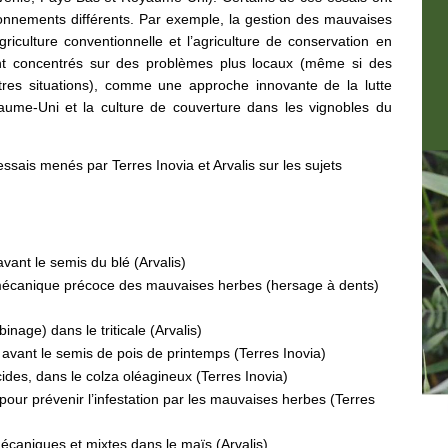
nnements différents. Par exemple, la gestion des mauvaises
riculture conventionnelle et l’agriculture de conservation en
ont concentrés sur des problèmes plus locaux (même si des
utres situations), comme une approche innovante de la lutte
aume-Uni et la culture de couverture dans les vignobles du
sais menés par Terres Inovia et Arvalis sur les sujets
vant le semis du blé (Arvalis)
écanique précoce des mauvaises herbes (hersage à dents)
age) dans le triticale (Arvalis)
, avant le semis de pois de printemps (Terres Inovia)
es, dans le colza oléagineux (Terres Inovia)
pour prévenir l’infestation par les mauvaises herbes (Terres
aniques et mixtes dans le maïs (Arvalis)