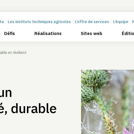
cta
Les instituts techniques agricoles
L’offre de services
L’équipe
Défis
Réalisations
Sites web
Éditi
ble et résilient
 un
é, durable