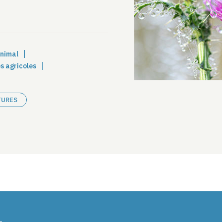
animal
s agricoles
TURES