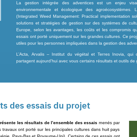
La gestion intégrée des adventices est un enjeu visa
environnementale et écologique des agroécosystèmes.
(Integrated Weed Management: Practical implementation sol
solutions et stratégies de gestion sur des systèmes de cult
Europe, selon les avantages, les coûts et les compromis qu
essais ont porté uniquement sur les grandes cultures. Ce proj
utiles pour les personnes impliquées dans la gestion des adve
L’Acta, Arvalis – Institut du végétal et Terres Inovia, q
partagent aujourd’hui avec vous certains résultats et outils de 
ts des essais du projet
résente les résultats de l’ensemble des essais
menés par
travaux ont porté sur les principales cultures dans huit pays
ovénie, Pays-Bas et Royaume-Uni). Certains de ces essais ont