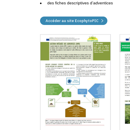
des fiches descriptives d’adventices
Accéder au site EcophytoPIC