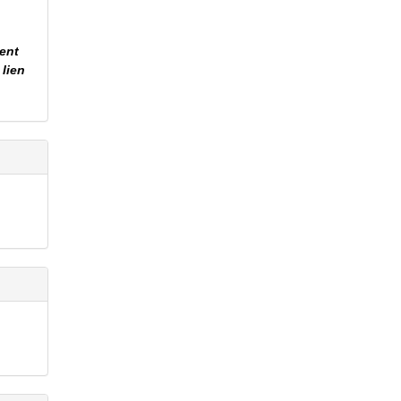
tent
 lien