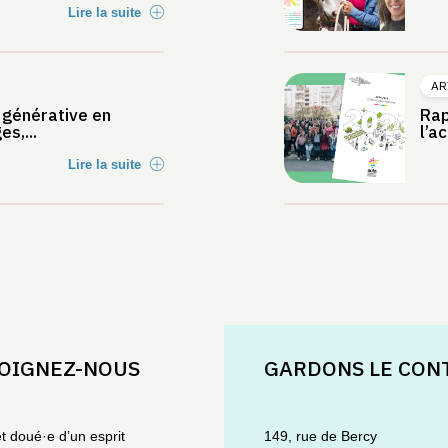
Lire la suite
AR
e générative en
Rap
s,...
l’ac
Lire la suite
OIGNEZ-NOUS
GARDONS LE CON
et doué·e d’un esprit
149, rue de Bercy