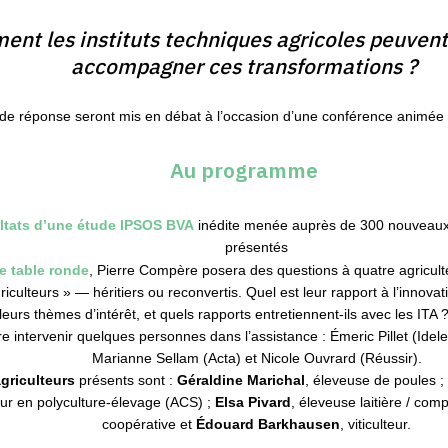
nt les instituts techniques agricoles peuvent
accompagner ces transformations ?
de réponse seront mis en débat à l’occasion d’une conférence animée
Au programme
ltats d’une étude IPSOS BVA
inédite menée auprès de 300 nouveaux 
présentés
e table ronde
, Pierre Compère posera des questions à quatre agricult
culteurs » — héritiers ou reconvertis. Quel est leur rapport à l’innovat
 leurs thèmes d’intérêt, et quels rapports entretiennent-ils avec les ITA
e intervenir quelques personnes dans l’assistance : Émeric Pillet (Idele
Marianne Sellam (Acta) et Nicole Ouvrard (Réussir).
griculteurs
présents sont :
Géraldine Marichal
, éleveuse de poules 
eur en polyculture-élevage (ACS) ;
Elsa Pivard
, éleveuse laitière / com
coopérative et
Édouard Barkhausen
, viticulteur.