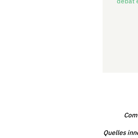
débat 
Comm
Quelles inn