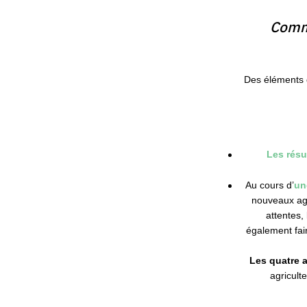
Comme
Des éléments 
Les résu
Au cours d’
un
nouveaux agri
attentes,
également fair
Les quatre a
agricult