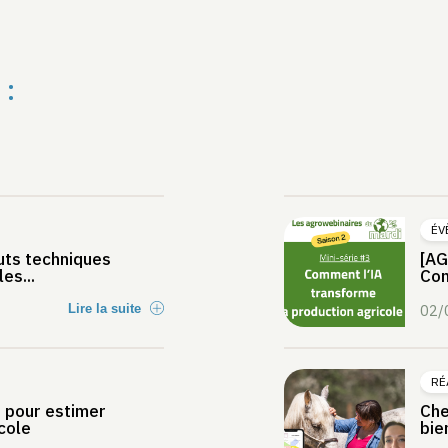
 :
ÉV
tuts techniques
[AG
es...
Com
Lire la suite
02/
RÉ
 pour estimer
Che
cole
bie