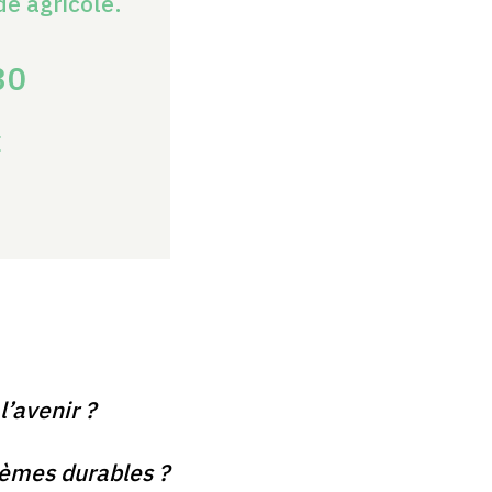
e agricole.
30
E
’avenir ?
tèmes durables ?