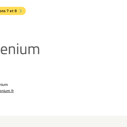
ons 7 et 8
nium
nium.fr