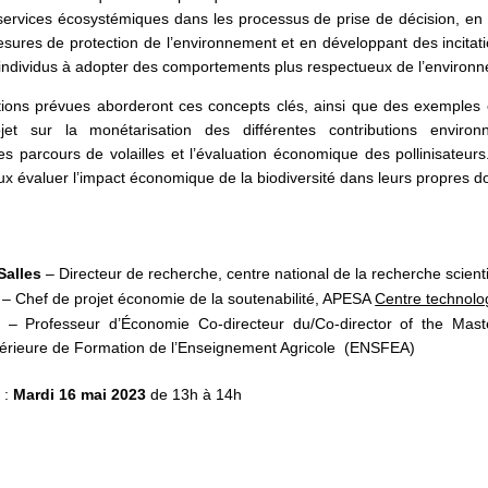
rvices écosystémiques dans les processus de prise de décision, en é
ures de protection de l’environnement et en développant des incitat
s individus à adopter des comportements plus respectueux de l’environ
ntions prévues aborderont ces concepts clés, ainsi que des exemple
jet sur la monétarisation des différentes contributions environ
 parcours de volailles et l’évaluation économique des pollinisateurs. 
ux évaluer l’impact économique de la biodiversité dans leurs propres do
Salles
–
Directeur de recherche, centre national de la recherche scie
–
Chef de projet économie de la soutenabilité, APESA
Centre technolog
–
Professeur d’Économie Co-directeur du/Co-director of the Mas
érieure de Formation de l’Enseignement Agricole (ENSFEA)
 :
Mardi 16 mai 2023
de 13h à 14h