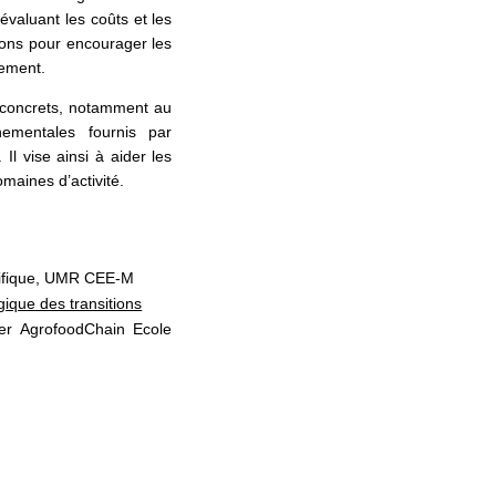
valuant les coûts et les
ions pour encourager les
nement.
s concrets, notamment au
nementales fournis par
Il vise ainsi à aider les
maines d’activité.
ntifique, UMR CEE-M
ique des transitions
ter AgrofoodChain Ecole