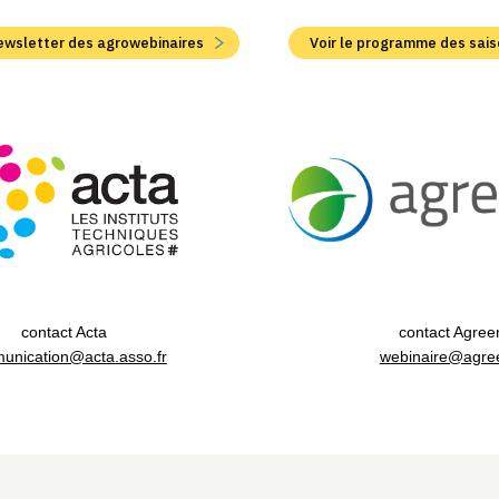
 newsletter des agrowebinaires
Voir le programme des sais
contact Acta
contact Agree
unication@acta.asso.fr
webinaire@agree