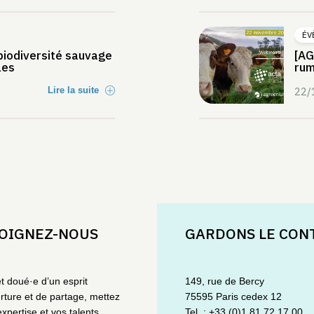
ÉV
iodiversité sauvage
[AG
les
rum
Lire la suite
22/
OIGNEZ-NOUS
GARDONS LE CON
et doué·e d’un esprit
149, rue de Bercy
rture et de partage, mettez
75595 Paris cedex 12
expertise et vos talents
Tel. : +33 (0)1 81 72 17 00