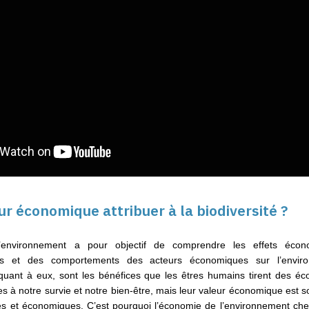
ur économique attribuer à la biodiversité ?
’environnement a pour objectif de comprendre les effets écono
es et des comportements des acteurs économiques sur l’enviro
quant à eux, sont les bénéfices que les êtres humains tirent des éc
es à notre survie et notre bien-être, mais leur valeur économique est 
ues et économiques. C’est pourquoi l’économie de l’environnement cher