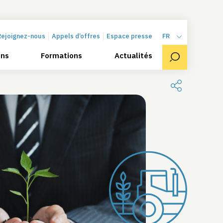
Rejoignez-nous
Appels d’offres
Espace presse
FR
ons
Formations
Actualités