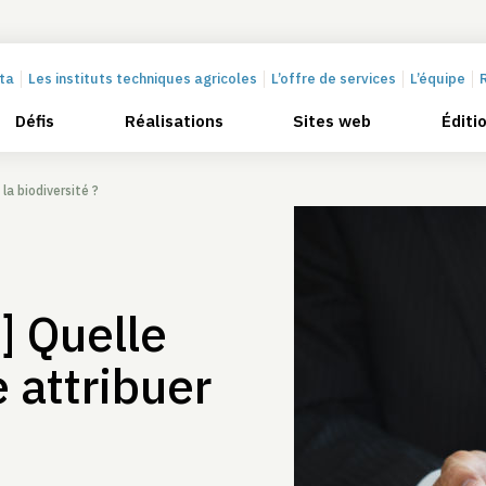
cta
Les instituts techniques agricoles
L’offre de services
L’équipe
Défis
Réalisations
Sites web
Éditi
a biodiversité ?
 Quelle
 attribuer