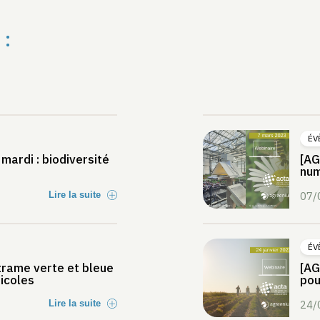
 :
ÉV
mardi : biodiversité
[AG
num
Lire la suite
07/
ÉV
rame verte et bleue
[AG
ricoles
pour
Lire la suite
24/